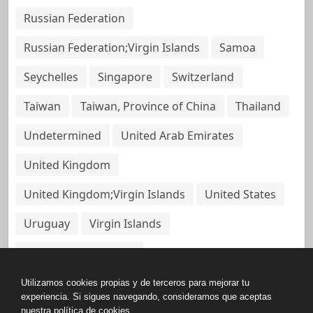
Russian Federation
Russian Federation;Virgin Islands
Samoa
Seychelles
Singapore
Switzerland
Taiwan
Taiwan, Province of China
Thailand
Undetermined
United Arab Emirates
United Kingdom
United Kingdom;Virgin Islands
United States
Uruguay
Virgin Islands
Virgin Islands, British
Utilizamos cookies propias y de terceros para mejorar tu
experiencia. Si sigues navegando, consideramos que aceptas
nuestra política de cookies