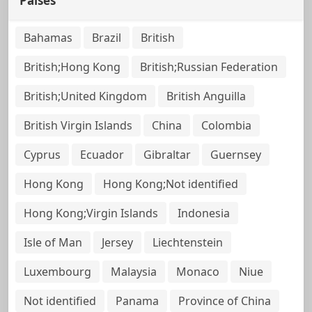
Países
Bahamas
Brazil
British
British;Hong Kong
British;Russian Federation
British;United Kingdom
British Anguilla
British Virgin Islands
China
Colombia
Cyprus
Ecuador
Gibraltar
Guernsey
Hong Kong
Hong Kong;Not identified
Hong Kong;Virgin Islands
Indonesia
Isle of Man
Jersey
Liechtenstein
Luxembourg
Malaysia
Monaco
Niue
Not identified
Panama
Province of China