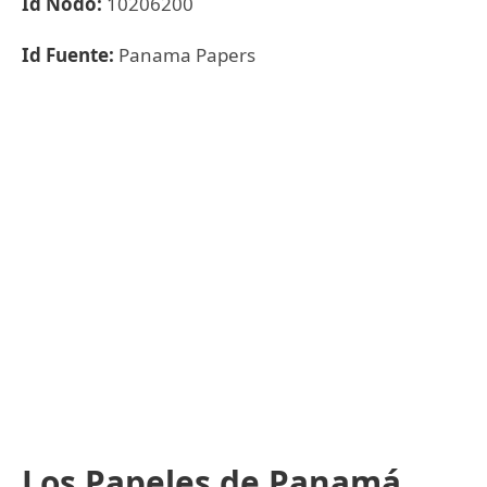
Id Nodo:
10206200
Id Fuente:
Panama Papers
Los Papeles de Panamá,