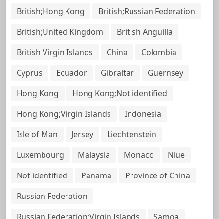
British;Hong Kong
British;Russian Federation
British;United Kingdom
British Anguilla
British Virgin Islands
China
Colombia
Cyprus
Ecuador
Gibraltar
Guernsey
Hong Kong
Hong Kong;Not identified
Hong Kong;Virgin Islands
Indonesia
Isle of Man
Jersey
Liechtenstein
Luxembourg
Malaysia
Monaco
Niue
Not identified
Panama
Province of China
Russian Federation
Russian Federation;Virgin Islands
Samoa