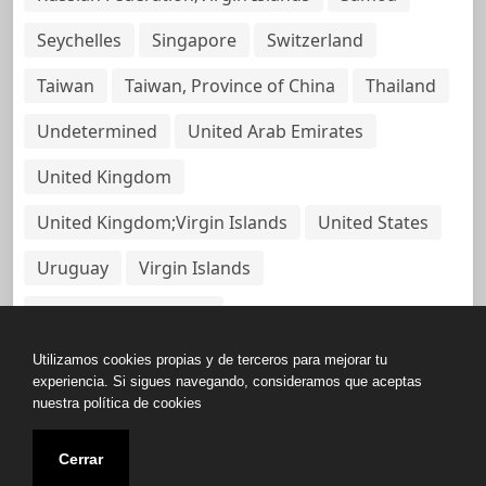
Seychelles
Singapore
Switzerland
Taiwan
Taiwan, Province of China
Thailand
Undetermined
United Arab Emirates
United Kingdom
United Kingdom;Virgin Islands
United States
Uruguay
Virgin Islands
Virgin Islands, British
Utilizamos cookies propias y de terceros para mejorar tu
experiencia. Si sigues navegando, consideramos que aceptas
nuestra política de cookies
Copyright © All rights reserved.
Cerrar