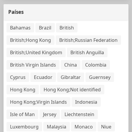
Países
Bahamas
Brazil
British
British;Hong Kong
British;Russian Federation
British;United Kingdom
British Anguilla
British Virgin Islands
China
Colombia
Cyprus
Ecuador
Gibraltar
Guernsey
Hong Kong
Hong Kong;Not identified
Hong Kong;Virgin Islands
Indonesia
Isle of Man
Jersey
Liechtenstein
Luxembourg
Malaysia
Monaco
Niue