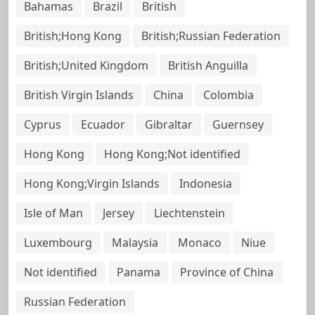
Bahamas
Brazil
British
British;Hong Kong
British;Russian Federation
British;United Kingdom
British Anguilla
British Virgin Islands
China
Colombia
Cyprus
Ecuador
Gibraltar
Guernsey
Hong Kong
Hong Kong;Not identified
Hong Kong;Virgin Islands
Indonesia
Isle of Man
Jersey
Liechtenstein
Luxembourg
Malaysia
Monaco
Niue
Not identified
Panama
Province of China
Russian Federation