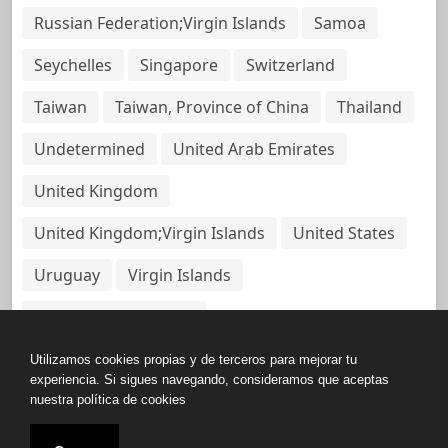
Russian Federation;Virgin Islands
Samoa
Seychelles
Singapore
Switzerland
Taiwan
Taiwan, Province of China
Thailand
Undetermined
United Arab Emirates
United Kingdom
United Kingdom;Virgin Islands
United States
Uruguay
Virgin Islands
Virgin Islands, British
Utilizamos cookies propias y de terceros para mejorar tu
experiencia. Si sigues navegando, consideramos que aceptas
nuestra política de cookies
Copyright © All rights reserved.