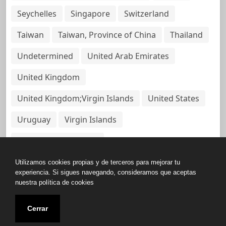
Seychelles
Singapore
Switzerland
Taiwan
Taiwan, Province of China
Thailand
Undetermined
United Arab Emirates
United Kingdom
United Kingdom;Virgin Islands
United States
Uruguay
Virgin Islands
Virgin Islands, British
Utilizamos cookies propias y de terceros para mejorar tu
experiencia. Si sigues navegando, consideramos que aceptas
nuestra política de cookies
Copyright © All rights reserved.
Cerrar
Base de Datos de Papeles Del Panamá