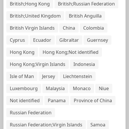
British;Hong Kong
British;Russian Federation
British;United Kingdom
British Anguilla
British Virgin Islands
China
Colombia
Cyprus
Ecuador
Gibraltar
Guernsey
Hong Kong
Hong Kong;Not identified
Hong Kong;Virgin Islands
Indonesia
Isle of Man
Jersey
Liechtenstein
Luxembourg
Malaysia
Monaco
Niue
Not identified
Panama
Province of China
Russian Federation
Russian Federation;Virgin Islands
Samoa