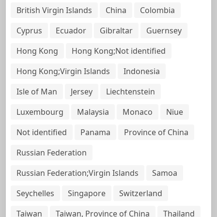
British Virgin Islands
China
Colombia
Cyprus
Ecuador
Gibraltar
Guernsey
Hong Kong
Hong Kong;Not identified
Hong Kong;Virgin Islands
Indonesia
Isle of Man
Jersey
Liechtenstein
Luxembourg
Malaysia
Monaco
Niue
Not identified
Panama
Province of China
Russian Federation
Russian Federation;Virgin Islands
Samoa
Seychelles
Singapore
Switzerland
Taiwan
Taiwan, Province of China
Thailand