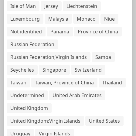
Isle of Man
Jersey
Liechtenstein
Luxembourg
Malaysia
Monaco
Niue
Not identified
Panama
Province of China
Russian Federation
Russian Federation;Virgin Islands
Samoa
Seychelles
Singapore
Switzerland
Taiwan
Taiwan, Province of China
Thailand
Undetermined
United Arab Emirates
United Kingdom
United Kingdom;Virgin Islands
United States
Uruguay
Virgin Islands