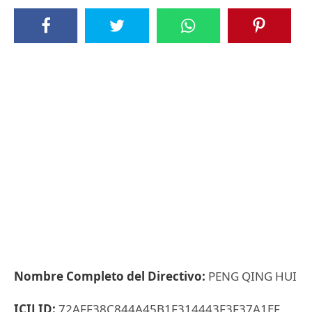
Nombre Completo del Directivo:
PENG QING HUI
ICIJ ID:
72AFF38C844A45B1F314443F3F37A1EF