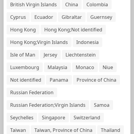
British Virgin Islands
China
Colombia
Cyprus
Ecuador
Gibraltar
Guernsey
Hong Kong
Hong Kong;Not identified
Hong Kong;Virgin Islands
Indonesia
Isle of Man
Jersey
Liechtenstein
Luxembourg
Malaysia
Monaco
Niue
Not identified
Panama
Province of China
Russian Federation
Russian Federation;Virgin Islands
Samoa
Seychelles
Singapore
Switzerland
Taiwan
Taiwan, Province of China
Thailand