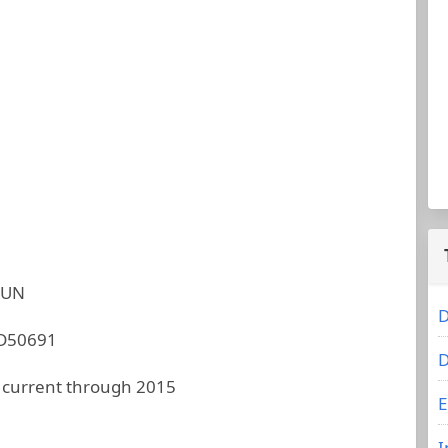
JUN
D
D50691
D
 current through 2015
E
I