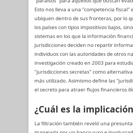
"paraísos" para aquellos que buscan evad
Esto nos lleva a una "competencia fiscal"
ubiquen dentro de sus fronteras, por lo que
los países con tipos impositivos bajos, si
sistemas en los que la información financ
jurisdicciones deciden no repartir inform
individuos con las autoridades de otros na
investigación creado en 2003 para estudiar
"jurisdicciones secretas" como alternativa 
más utilizado. Asimismo define las "jurisd
el secreto para atraer flujos financieros ilí
¿Cuál es la implicació
La filtración también reveló una presunta
manejada por un banco ruso e involucrado