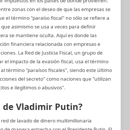
ir impuestos en los países de donde provienen.
 entre zonas con el deseo de que las empresas se
 el término "paraíso fiscal" no sólo se refiere a
no que asimismo se usa a veces para definir
iera se mantiene oculta. Aquí es donde las
ación financiera relacionada con empresas e
ciones. La Red de Justicia Fiscal, un grupo de
 el impacto de la evasión fiscal, usa el término
al término "paraísos fiscales", siendo este último
icciones del secreto" como naciones que "utilizan
citos e ilegítimos o abusivos".
n de Vladimir Putin?
 red de lavado de dinero multimillonaria
 de manera estrecha con el Presidente Putin. El