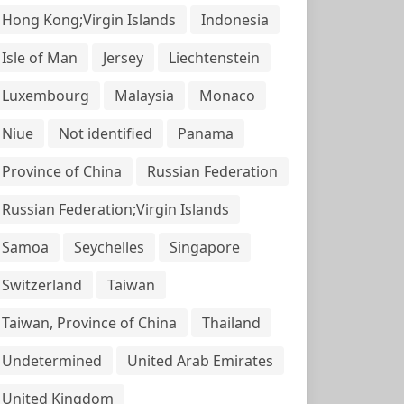
Hong Kong;Virgin Islands
Indonesia
Isle of Man
Jersey
Liechtenstein
Luxembourg
Malaysia
Monaco
Niue
Not identified
Panama
Province of China
Russian Federation
Russian Federation;Virgin Islands
Samoa
Seychelles
Singapore
Switzerland
Taiwan
Taiwan, Province of China
Thailand
Undetermined
United Arab Emirates
United Kingdom