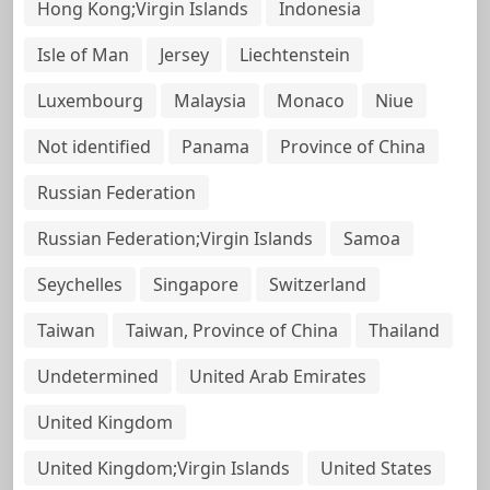
Hong Kong;Virgin Islands
Indonesia
Isle of Man
Jersey
Liechtenstein
Luxembourg
Malaysia
Monaco
Niue
Not identified
Panama
Province of China
Russian Federation
Russian Federation;Virgin Islands
Samoa
Seychelles
Singapore
Switzerland
Taiwan
Taiwan, Province of China
Thailand
Undetermined
United Arab Emirates
United Kingdom
United Kingdom;Virgin Islands
United States