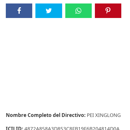
Nombre Completo del Directivo:
PEI XINGLONG
ICIJ ID:
4872A858A3D853C8FB19F6B204814D0A