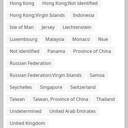
Hong Kong
Hong Kong;Not identified
Hong Kong;Virgin Islands
Indonesia
Isle of Man
Jersey
Liechtenstein
Luxembourg
Malaysia
Monaco
Niue
Not identified
Panama
Province of China
Russian Federation
Russian Federation;Virgin Islands
Samoa
Seychelles
Singapore
Switzerland
Taiwan
Taiwan, Province of China
Thailand
Undetermined
United Arab Emirates
United Kingdom