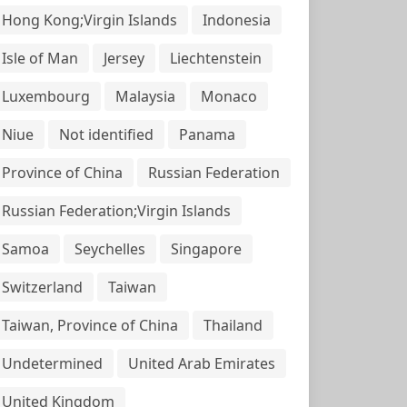
Hong Kong;Virgin Islands
Indonesia
Isle of Man
Jersey
Liechtenstein
Luxembourg
Malaysia
Monaco
Niue
Not identified
Panama
Province of China
Russian Federation
Russian Federation;Virgin Islands
Samoa
Seychelles
Singapore
Switzerland
Taiwan
Taiwan, Province of China
Thailand
Undetermined
United Arab Emirates
United Kingdom