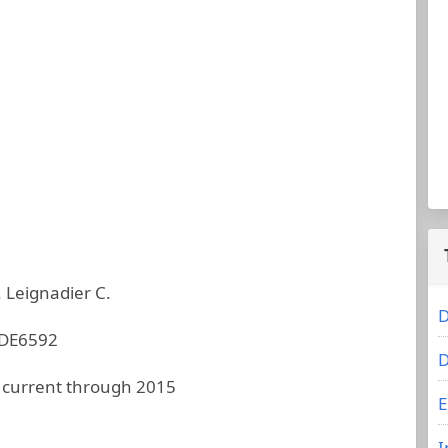
. Leignadier C.
D
DE6592
D
 current through 2015
E
I