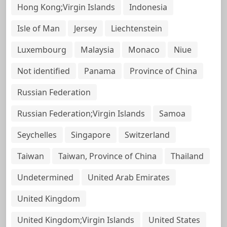
Hong Kong;Virgin Islands
Indonesia
Isle of Man
Jersey
Liechtenstein
Luxembourg
Malaysia
Monaco
Niue
Not identified
Panama
Province of China
Russian Federation
Russian Federation;Virgin Islands
Samoa
Seychelles
Singapore
Switzerland
Taiwan
Taiwan, Province of China
Thailand
Undetermined
United Arab Emirates
United Kingdom
United Kingdom;Virgin Islands
United States