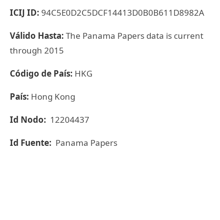
ICIJ ID:
94C5E0D2C5DCF14413D0B0B611D8982A
Válido Hasta:
The Panama Papers data is current
through 2015
Código de País:
HKG
País:
Hong Kong
Id Nodo:
12204437
Id Fuente:
Panama Papers