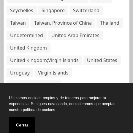
Seychelles
Singapore
Switzerland
Taiwan
Taiwan, Province of China
Thailand
Undetermined
United Arab Emirates
United Kingdom
United Kingdom;Virgin Islands
United States
Uruguay
Virgin Islands
Virgin Islands, British
Utilizamos cookies propias y de terceros para mejorar tu
experiencia. Si sigues navegando, consideramos que aceptas
nuestra política de cookies
Copyright © All rights reserved.
Cerrar