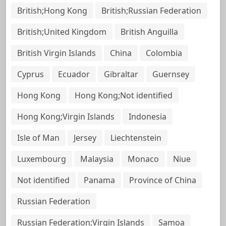
British;Hong Kong
British;Russian Federation
British;United Kingdom
British Anguilla
British Virgin Islands
China
Colombia
Cyprus
Ecuador
Gibraltar
Guernsey
Hong Kong
Hong Kong;Not identified
Hong Kong;Virgin Islands
Indonesia
Isle of Man
Jersey
Liechtenstein
Luxembourg
Malaysia
Monaco
Niue
Not identified
Panama
Province of China
Russian Federation
Russian Federation;Virgin Islands
Samoa