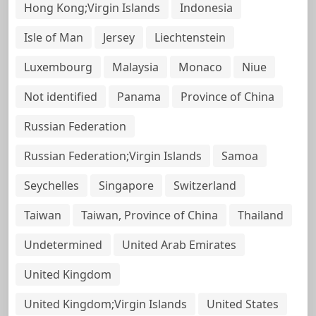
Hong Kong;Virgin Islands
Indonesia
Isle of Man
Jersey
Liechtenstein
Luxembourg
Malaysia
Monaco
Niue
Not identified
Panama
Province of China
Russian Federation
Russian Federation;Virgin Islands
Samoa
Seychelles
Singapore
Switzerland
Taiwan
Taiwan, Province of China
Thailand
Undetermined
United Arab Emirates
United Kingdom
United Kingdom;Virgin Islands
United States