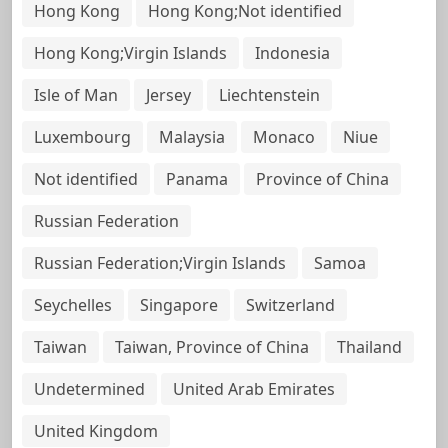
Hong Kong
Hong Kong;Not identified
Hong Kong;Virgin Islands
Indonesia
Isle of Man
Jersey
Liechtenstein
Luxembourg
Malaysia
Monaco
Niue
Not identified
Panama
Province of China
Russian Federation
Russian Federation;Virgin Islands
Samoa
Seychelles
Singapore
Switzerland
Taiwan
Taiwan, Province of China
Thailand
Undetermined
United Arab Emirates
United Kingdom