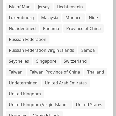
Isle of Man
Jersey
Liechtenstein
Luxembourg
Malaysia
Monaco
Niue
Not identified
Panama
Province of China
Russian Federation
Russian Federation;Virgin Islands
Samoa
Seychelles
Singapore
Switzerland
Taiwan
Taiwan, Province of China
Thailand
Undetermined
United Arab Emirates
United Kingdom
United Kingdom;Virgin Islands
United States
Uruguay
Virgin Islands