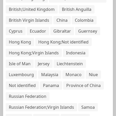
British;United Kingdom
British Anguilla
British Virgin Islands
China
Colombia
Cyprus
Ecuador
Gibraltar
Guernsey
Hong Kong
Hong Kong;Not identified
Hong Kong;Virgin Islands
Indonesia
Isle of Man
Jersey
Liechtenstein
Luxembourg
Malaysia
Monaco
Niue
Not identified
Panama
Province of China
Russian Federation
Russian Federation;Virgin Islands
Samoa