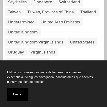
Seychelles
Singapore
Switzerland
Taiwan
Taiwan, Province of China
Thailand
Undetermined
United Arab Emirates
United Kingdom
United Kingdom;Virgin Islands
United States
Uruguay
Virgin Islands
Virgin Islands, British
Utilizamos cookies propias y de terceros para mejorar tu
experiencia. Si sigues navegando, consideramos que aceptas
nuestra política de cookies
Copyright © All rights reserved.
Cerrar
Base de Datos de Papeles Del Panamá