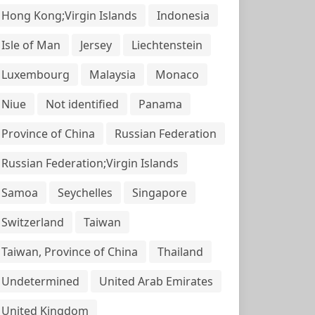
Hong Kong;Virgin Islands
Indonesia
Isle of Man
Jersey
Liechtenstein
Luxembourg
Malaysia
Monaco
Niue
Not identified
Panama
Province of China
Russian Federation
Russian Federation;Virgin Islands
Samoa
Seychelles
Singapore
Switzerland
Taiwan
Taiwan, Province of China
Thailand
Undetermined
United Arab Emirates
United Kingdom