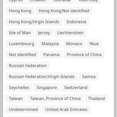
Hong Kong
Hong Kong;Not identified
Hong Kong;Virgin Islands
Indonesia
Isle of Man
Jersey
Liechtenstein
Luxembourg
Malaysia
Monaco
Niue
Not identified
Panama
Province of China
Russian Federation
Russian Federation;Virgin Islands
Samoa
Seychelles
Singapore
Switzerland
Taiwan
Taiwan, Province of China
Thailand
Undetermined
United Arab Emirates