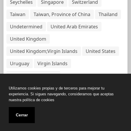
Seychelles
Singapore
Switzerland
Taiwan
Taiwan, Province of China
Thailand
Undetermined
United Arab Emirates
United Kingdom
United Kingdom;Virgin Islands
United States
Uruguay
Virgin Islands
Virgin Islands, British
Utilizamos cookies propias y de terceros para mejorar tu
experiencia. Si sigues navegando, consideramos que aceptas
nuestra política de cookies
Copyright © All rights reserved.
Cerrar
Base de Datos de Papeles Del Panamá