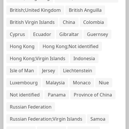
British;United Kingdom
British Anguilla
British Virgin Islands
China
Colombia
Cyprus
Ecuador
Gibraltar
Guernsey
Hong Kong
Hong Kong;Not identified
Hong Kong;Virgin Islands
Indonesia
Isle of Man
Jersey
Liechtenstein
Luxembourg
Malaysia
Monaco
Niue
Not identified
Panama
Province of China
Russian Federation
Russian Federation;Virgin Islands
Samoa