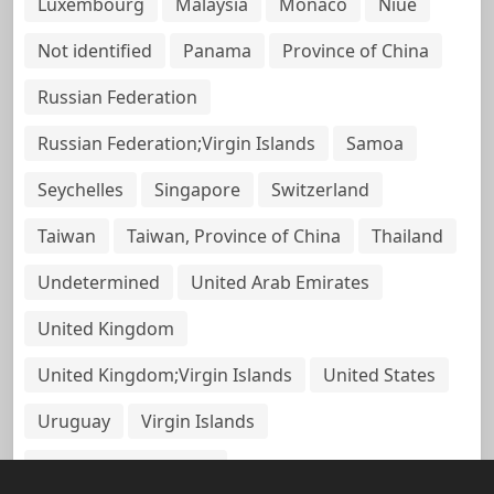
Luxembourg
Malaysia
Monaco
Niue
Not identified
Panama
Province of China
Russian Federation
Russian Federation;Virgin Islands
Samoa
Seychelles
Singapore
Switzerland
Taiwan
Taiwan, Province of China
Thailand
Undetermined
United Arab Emirates
United Kingdom
United Kingdom;Virgin Islands
United States
Uruguay
Virgin Islands
Virgin Islands, British