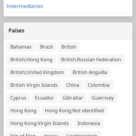
Intermediarios
Países
Bahamas
Brazil
British
British;Hong Kong
British;Russian Federation
British;United Kingdom
British Anguilla
British Virgin Islands
China
Colombia
Cyprus
Ecuador
Gibraltar
Guernsey
Hong Kong
Hong Kong;Not identified
Hong Kong;Virgin Islands
Indonesia
Isle of Man
Jersey
Liechtenstein