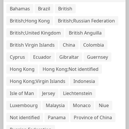
Bahamas
Brazil
British
British;Hong Kong
British;Russian Federation
British;United Kingdom
British Anguilla
British Virgin Islands
China
Colombia
Cyprus
Ecuador
Gibraltar
Guernsey
Hong Kong
Hong Kong;Not identified
Hong Kong;Virgin Islands
Indonesia
Isle of Man
Jersey
Liechtenstein
Luxembourg
Malaysia
Monaco
Niue
Not identified
Panama
Province of China