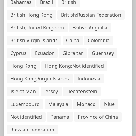
Bahamas
Brazil
British
British;Hong Kong
British;Russian Federation
British;United Kingdom
British Anguilla
British Virgin Islands
China
Colombia
Cyprus
Ecuador
Gibraltar
Guernsey
Hong Kong
Hong Kong;Not identified
Hong Kong;Virgin Islands
Indonesia
Isle of Man
Jersey
Liechtenstein
Luxembourg
Malaysia
Monaco
Niue
Not identified
Panama
Province of China
Russian Federation