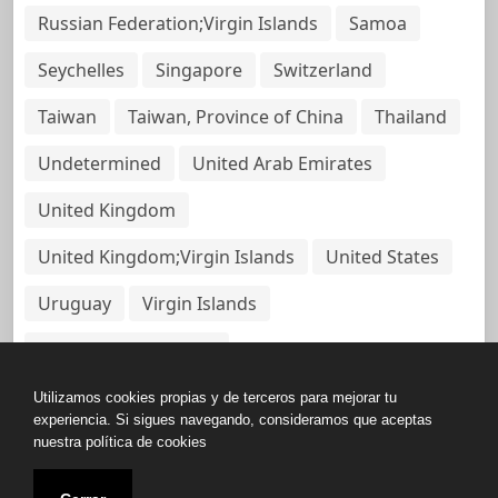
Russian Federation;Virgin Islands
Samoa
Seychelles
Singapore
Switzerland
Taiwan
Taiwan, Province of China
Thailand
Undetermined
United Arab Emirates
United Kingdom
United Kingdom;Virgin Islands
United States
Uruguay
Virgin Islands
Virgin Islands, British
Utilizamos cookies propias y de terceros para mejorar tu
experiencia. Si sigues navegando, consideramos que aceptas
nuestra política de cookies
Copyright © All rights reserved.