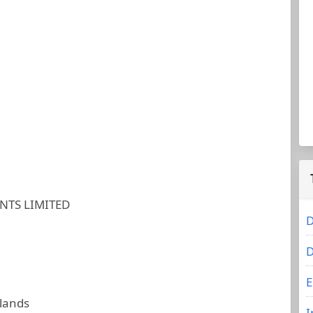
NTS LIMITED
D
D
E
slands
I