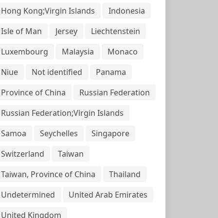
Hong Kong;Virgin Islands
Indonesia
Isle of Man
Jersey
Liechtenstein
Luxembourg
Malaysia
Monaco
Niue
Not identified
Panama
Province of China
Russian Federation
Russian Federation;Virgin Islands
Samoa
Seychelles
Singapore
Switzerland
Taiwan
Taiwan, Province of China
Thailand
Undetermined
United Arab Emirates
United Kingdom