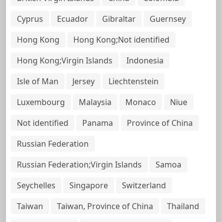
Cyprus
Ecuador
Gibraltar
Guernsey
Hong Kong
Hong Kong;Not identified
Hong Kong;Virgin Islands
Indonesia
Isle of Man
Jersey
Liechtenstein
Luxembourg
Malaysia
Monaco
Niue
Not identified
Panama
Province of China
Russian Federation
Russian Federation;Virgin Islands
Samoa
Seychelles
Singapore
Switzerland
Taiwan
Taiwan, Province of China
Thailand