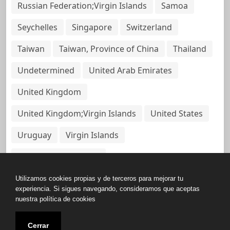
Russian Federation;Virgin Islands
Samoa
Seychelles
Singapore
Switzerland
Taiwan
Taiwan, Province of China
Thailand
Undetermined
United Arab Emirates
United Kingdom
United Kingdom;Virgin Islands
United States
Uruguay
Virgin Islands
Virgin Islands, British
Utilizamos cookies propias y de terceros para mejorar tu
experiencia. Si sigues navegando, consideramos que aceptas
nuestra política de cookies
Copyright © All rights reserved.
Cerrar