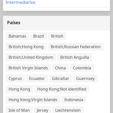
Intermediarios
Países
Bahamas
Brazil
British
British;Hong Kong
British;Russian Federation
British;United Kingdom
British Anguilla
British Virgin Islands
China
Colombia
Cyprus
Ecuador
Gibraltar
Guernsey
Hong Kong
Hong Kong;Not identified
Hong Kong;Virgin Islands
Indonesia
Isle of Man
Jersey
Liechtenstein