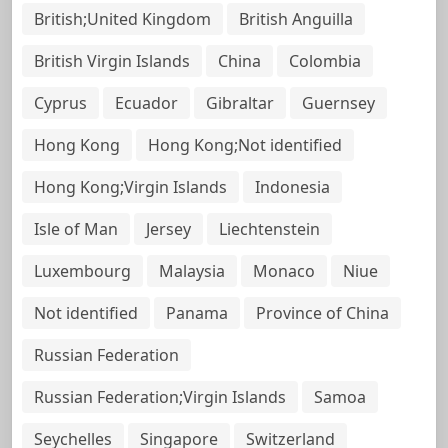
British;United Kingdom
British Anguilla
British Virgin Islands
China
Colombia
Cyprus
Ecuador
Gibraltar
Guernsey
Hong Kong
Hong Kong;Not identified
Hong Kong;Virgin Islands
Indonesia
Isle of Man
Jersey
Liechtenstein
Luxembourg
Malaysia
Monaco
Niue
Not identified
Panama
Province of China
Russian Federation
Russian Federation;Virgin Islands
Samoa
Seychelles
Singapore
Switzerland