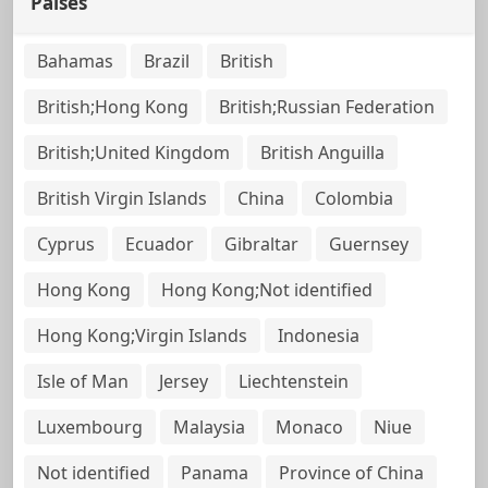
Países
Bahamas
Brazil
British
British;Hong Kong
British;Russian Federation
British;United Kingdom
British Anguilla
British Virgin Islands
China
Colombia
Cyprus
Ecuador
Gibraltar
Guernsey
Hong Kong
Hong Kong;Not identified
Hong Kong;Virgin Islands
Indonesia
Isle of Man
Jersey
Liechtenstein
Luxembourg
Malaysia
Monaco
Niue
Not identified
Panama
Province of China