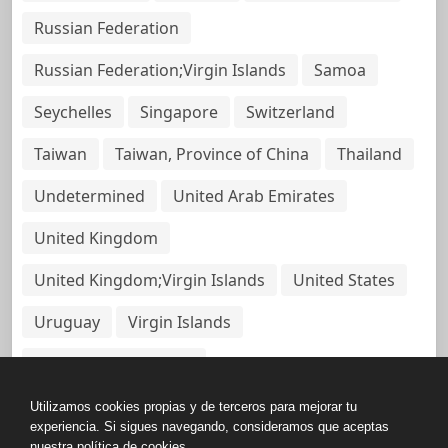
Russian Federation
Russian Federation;Virgin Islands
Samoa
Seychelles
Singapore
Switzerland
Taiwan
Taiwan, Province of China
Thailand
Undetermined
United Arab Emirates
United Kingdom
United Kingdom;Virgin Islands
United States
Uruguay
Virgin Islands
Virgin Islands, British
Utilizamos cookies propias y de terceros para mejorar tu
experiencia. Si sigues navegando, consideramos que aceptas
nuestra política de cookies