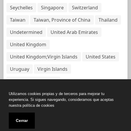
Seychelles
Singapore
Switzerland
Taiwan
Taiwan, Province of China
Thailand
Undetermined
United Arab Emirates
United Kingdom
United Kingdom;Virgin Islands
United States
Uruguay
Virgin Islands
Virgin Islands, British
Utilizamos cookies propias y de terceros para mejorar tu
experiencia. Si sigues navegando, consideramos que aceptas
nuestra política de cookies
Copyright © All rights reserved.
Cerrar
Base de Datos de Papeles Del Panamá