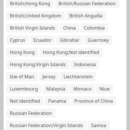
British;Hong Kong
British;Russian Federation
British;United Kingdom
British Anguilla
British Virgin Islands
China
Colombia
Cyprus
Ecuador
Gibraltar
Guernsey
Hong Kong
Hong Kong;Not identified
Hong Kong;Virgin Islands
Indonesia
Isle of Man
Jersey
Liechtenstein
Luxembourg
Malaysia
Monaco
Niue
Not identified
Panama
Province of China
Russian Federation
Russian Federation;Virgin Islands
Samoa