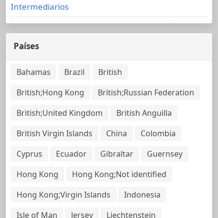
Intermediarios
Países
Bahamas
Brazil
British
British;Hong Kong
British;Russian Federation
British;United Kingdom
British Anguilla
British Virgin Islands
China
Colombia
Cyprus
Ecuador
Gibraltar
Guernsey
Hong Kong
Hong Kong;Not identified
Hong Kong;Virgin Islands
Indonesia
Isle of Man
Jersey
Liechtenstein