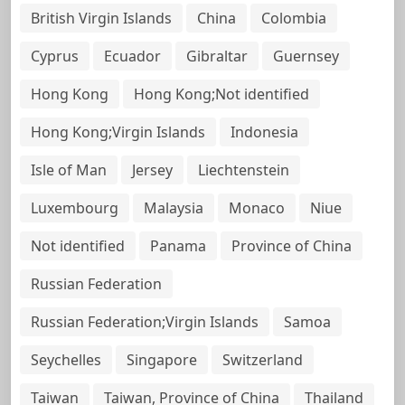
British Virgin Islands
China
Colombia
Cyprus
Ecuador
Gibraltar
Guernsey
Hong Kong
Hong Kong;Not identified
Hong Kong;Virgin Islands
Indonesia
Isle of Man
Jersey
Liechtenstein
Luxembourg
Malaysia
Monaco
Niue
Not identified
Panama
Province of China
Russian Federation
Russian Federation;Virgin Islands
Samoa
Seychelles
Singapore
Switzerland
Taiwan
Taiwan, Province of China
Thailand