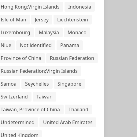
Hong Kong;Virgin Islands
Indonesia
Isle of Man
Jersey
Liechtenstein
Luxembourg
Malaysia
Monaco
Niue
Not identified
Panama
Province of China
Russian Federation
Russian Federation;Virgin Islands
Samoa
Seychelles
Singapore
Switzerland
Taiwan
Taiwan, Province of China
Thailand
Undetermined
United Arab Emirates
United Kingdom