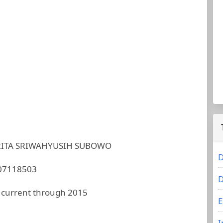
RITA SRIWAHYUSIH SUBOWO
D
7118503
D
 current through 2015
E
I