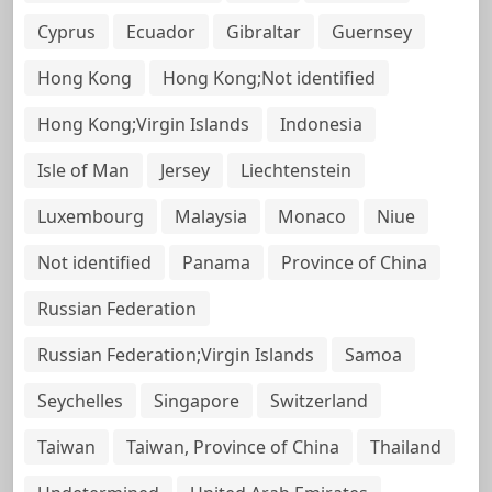
Cyprus
Ecuador
Gibraltar
Guernsey
Hong Kong
Hong Kong;Not identified
Hong Kong;Virgin Islands
Indonesia
Isle of Man
Jersey
Liechtenstein
Luxembourg
Malaysia
Monaco
Niue
Not identified
Panama
Province of China
Russian Federation
Russian Federation;Virgin Islands
Samoa
Seychelles
Singapore
Switzerland
Taiwan
Taiwan, Province of China
Thailand