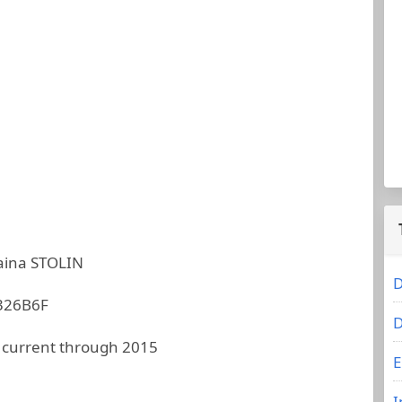
aina STOLIN
D
326B6F
D
 current through 2015
E
I