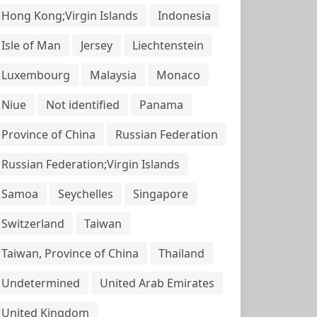
Hong Kong;Virgin Islands
Indonesia
Isle of Man
Jersey
Liechtenstein
Luxembourg
Malaysia
Monaco
Niue
Not identified
Panama
Province of China
Russian Federation
Russian Federation;Virgin Islands
Samoa
Seychelles
Singapore
Switzerland
Taiwan
Taiwan, Province of China
Thailand
Undetermined
United Arab Emirates
United Kingdom