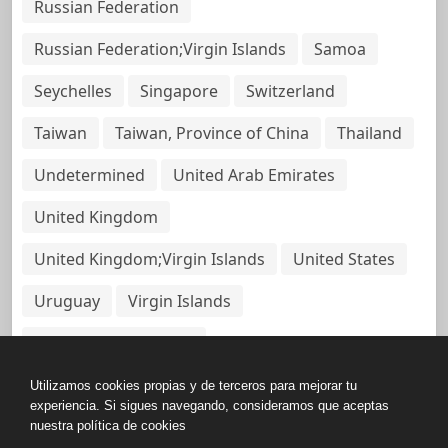
Russian Federation
Russian Federation;Virgin Islands
Samoa
Seychelles
Singapore
Switzerland
Taiwan
Taiwan, Province of China
Thailand
Undetermined
United Arab Emirates
United Kingdom
United Kingdom;Virgin Islands
United States
Uruguay
Virgin Islands
Virgin Islands, British
Utilizamos cookies propias y de terceros para mejorar tu
experiencia. Si sigues navegando, consideramos que aceptas
nuestra política de cookies