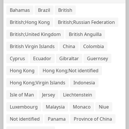
Bahamas
Brazil
British
British;Hong Kong
British;Russian Federation
British;United Kingdom
British Anguilla
British Virgin Islands
China
Colombia
Cyprus
Ecuador
Gibraltar
Guernsey
Hong Kong
Hong Kong;Not identified
Hong Kong;Virgin Islands
Indonesia
Isle of Man
Jersey
Liechtenstein
Luxembourg
Malaysia
Monaco
Niue
Not identified
Panama
Province of China