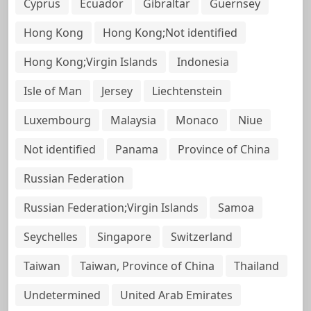
Cyprus
Ecuador
Gibraltar
Guernsey
Hong Kong
Hong Kong;Not identified
Hong Kong;Virgin Islands
Indonesia
Isle of Man
Jersey
Liechtenstein
Luxembourg
Malaysia
Monaco
Niue
Not identified
Panama
Province of China
Russian Federation
Russian Federation;Virgin Islands
Samoa
Seychelles
Singapore
Switzerland
Taiwan
Taiwan, Province of China
Thailand
Undetermined
United Arab Emirates