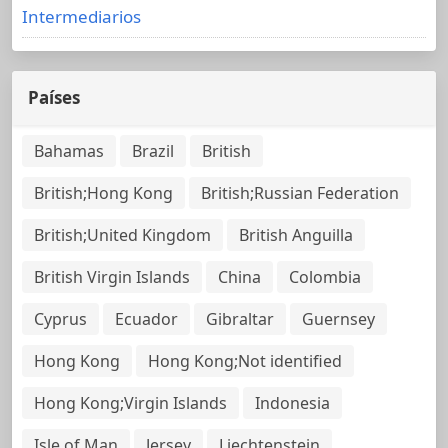
Intermediarios
Países
Bahamas
Brazil
British
British;Hong Kong
British;Russian Federation
British;United Kingdom
British Anguilla
British Virgin Islands
China
Colombia
Cyprus
Ecuador
Gibraltar
Guernsey
Hong Kong
Hong Kong;Not identified
Hong Kong;Virgin Islands
Indonesia
Isle of Man
Jersey
Liechtenstein