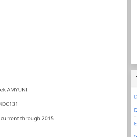
arek AMYUNI
D
4DC131
D
 current through 2015
E
I