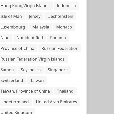
Hong Kong;Virgin Islands
Indonesia
Isle of Man
Jersey
Liechtenstein
Luxembourg
Malaysia
Monaco
Niue
Not identified
Panama
Province of China
Russian Federation
Russian Federation;Virgin Islands
Samoa
Seychelles
Singapore
Switzerland
Taiwan
Taiwan, Province of China
Thailand
Undetermined
United Arab Emirates
United Kingdom