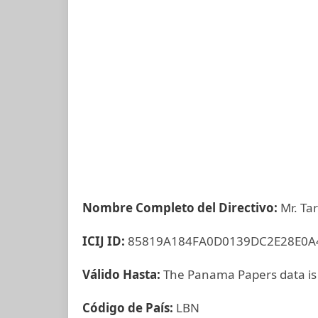
Nombre Completo del Directivo:
Mr. T
ICIJ ID:
85819A184FA0D0139DC2E28E0A
Válido Hasta:
The Panama Papers data is
Código de País:
LBN