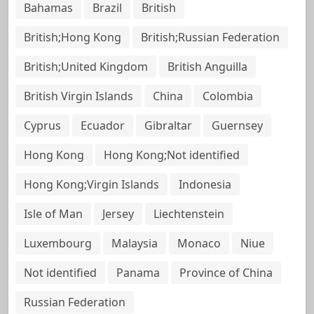
Bahamas
Brazil
British
British;Hong Kong
British;Russian Federation
British;United Kingdom
British Anguilla
British Virgin Islands
China
Colombia
Cyprus
Ecuador
Gibraltar
Guernsey
Hong Kong
Hong Kong;Not identified
Hong Kong;Virgin Islands
Indonesia
Isle of Man
Jersey
Liechtenstein
Luxembourg
Malaysia
Monaco
Niue
Not identified
Panama
Province of China
Russian Federation