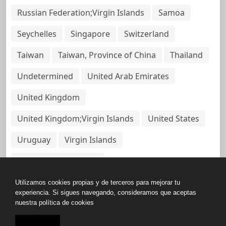
Russian Federation;Virgin Islands
Samoa
Seychelles
Singapore
Switzerland
Taiwan
Taiwan, Province of China
Thailand
Undetermined
United Arab Emirates
United Kingdom
United Kingdom;Virgin Islands
United States
Uruguay
Virgin Islands
Virgin Islands, British
Utilizamos cookies propias y de terceros para mejorar tu
experiencia. Si sigues navegando, consideramos que aceptas
nuestra política de cookies
Copyright © All rights reserved.