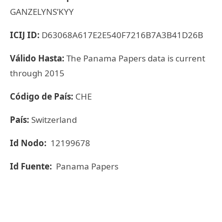
GANZELYNS’KYY
ICIJ ID:
D63068A617E2E540F7216B7A3B41D26B
Válido Hasta:
The Panama Papers data is current
through 2015
Código de País:
CHE
País:
Switzerland
Id Nodo:
12199678
Id Fuente:
Panama Papers