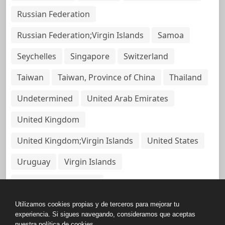
Russian Federation
Russian Federation;Virgin Islands
Samoa
Seychelles
Singapore
Switzerland
Taiwan
Taiwan, Province of China
Thailand
Undetermined
United Arab Emirates
United Kingdom
United Kingdom;Virgin Islands
United States
Uruguay
Virgin Islands
Virgin Islands, British
Utilizamos cookies propias y de terceros para mejorar tu
experiencia. Si sigues navegando, consideramos que aceptas
nuestra política de cookies