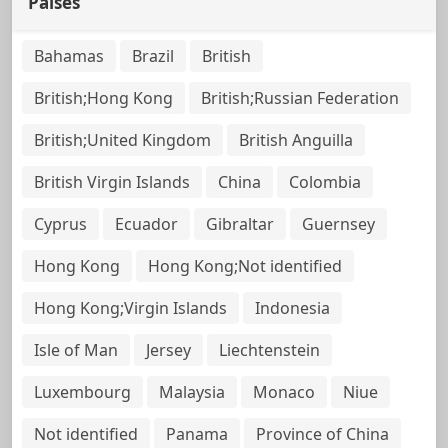
Países
Bahamas
Brazil
British
British;Hong Kong
British;Russian Federation
British;United Kingdom
British Anguilla
British Virgin Islands
China
Colombia
Cyprus
Ecuador
Gibraltar
Guernsey
Hong Kong
Hong Kong;Not identified
Hong Kong;Virgin Islands
Indonesia
Isle of Man
Jersey
Liechtenstein
Luxembourg
Malaysia
Monaco
Niue
Not identified
Panama
Province of China