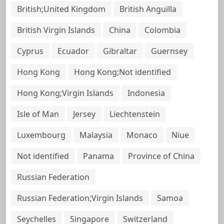
British;United Kingdom
British Anguilla
British Virgin Islands
China
Colombia
Cyprus
Ecuador
Gibraltar
Guernsey
Hong Kong
Hong Kong;Not identified
Hong Kong;Virgin Islands
Indonesia
Isle of Man
Jersey
Liechtenstein
Luxembourg
Malaysia
Monaco
Niue
Not identified
Panama
Province of China
Russian Federation
Russian Federation;Virgin Islands
Samoa
Seychelles
Singapore
Switzerland