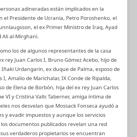
 personas adineradas están implicados en la
an el Presidente de Ucrania, Petro Poroshenko, el
unnlaugsson, el ex Primer Ministro de Iraq, Ayad
 Ali al-Mirghani.
mo los de algunos representantes de la casa
ex rey Juan Carlos I, Bruno Gómez Acebo, hijo de
I, Iñaki Urdangarin, ex duque de Palma, esposo de
os I, Amalio de Marichalar, IX Conde de Ripalda,
 de Elena de Borbón, hija del ex rey Juan Carlos
e VI y Cristina Valls Taberner, amiga íntima de
papeles nos desvelan que Mossack Fonseca ayudó a
nes y evadir impuestos y aunque los servicios
s, los documentos publicados revelan una red
e sus verdaderos propietarios se encuentran