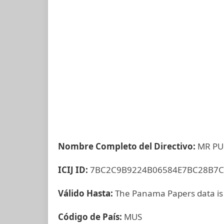
Nombre Completo del Directivo:
MR P
ICIJ ID:
7BC2C9B9224B06584E7BC28B7C
Válido Hasta:
The Panama Papers data is
Código de País:
MUS