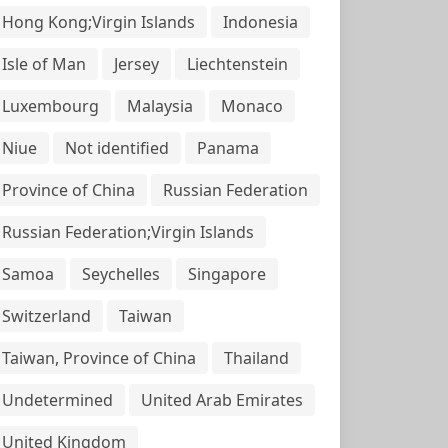
Hong Kong;Virgin Islands
Indonesia
Isle of Man
Jersey
Liechtenstein
Luxembourg
Malaysia
Monaco
Niue
Not identified
Panama
Province of China
Russian Federation
Russian Federation;Virgin Islands
Samoa
Seychelles
Singapore
Switzerland
Taiwan
Taiwan, Province of China
Thailand
Undetermined
United Arab Emirates
United Kingdom