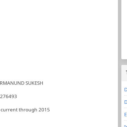
URMANUND SUKESH
D
276493
D
 current through 2015
E
I