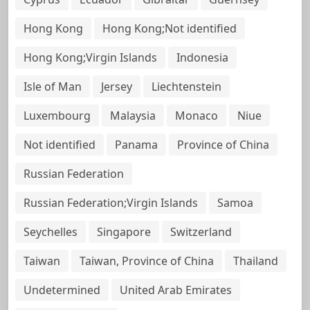
Hong Kong
Hong Kong;Not identified
Hong Kong;Virgin Islands
Indonesia
Isle of Man
Jersey
Liechtenstein
Luxembourg
Malaysia
Monaco
Niue
Not identified
Panama
Province of China
Russian Federation
Russian Federation;Virgin Islands
Samoa
Seychelles
Singapore
Switzerland
Taiwan
Taiwan, Province of China
Thailand
Undetermined
United Arab Emirates