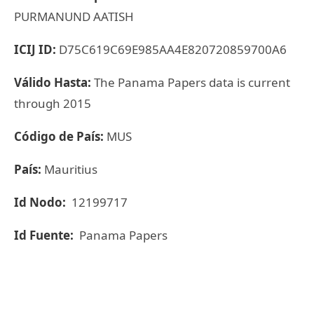
PURMANUND AATISH
ICIJ ID:
D75C619C69E985AA4E820720859700A6
Válido Hasta:
The Panama Papers data is current
through 2015
Código de País:
MUS
País:
Mauritius
Id Nodo:
12199717
Id Fuente:
Panama Papers