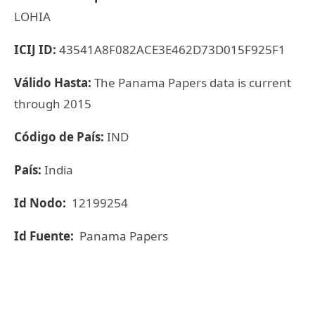
LOHIA
ICIJ ID:
43541A8F082ACE3E462D73D015F925F1
Válido Hasta:
The Panama Papers data is current
through 2015
Código de País:
IND
País:
India
Id Nodo:
12199254
Id Fuente:
Panama Papers