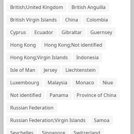
British;United Kingdom
British Anguilla
British Virgin Islands
China
Colombia
Cyprus
Ecuador
Gibraltar
Guernsey
Hong Kong
Hong Kong;Not identified
Hong Kong;Virgin Islands
Indonesia
Isle of Man
Jersey
Liechtenstein
Luxembourg
Malaysia
Monaco
Niue
Not identified
Panama
Province of China
Russian Federation
Russian Federation;Virgin Islands
Samoa
Seychelles
Singapore
Switzerland