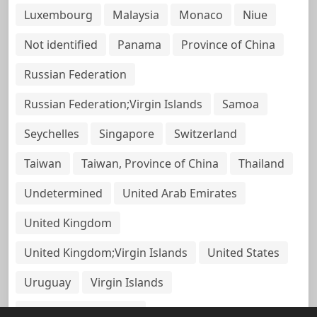
Luxembourg
Malaysia
Monaco
Niue
Not identified
Panama
Province of China
Russian Federation
Russian Federation;Virgin Islands
Samoa
Seychelles
Singapore
Switzerland
Taiwan
Taiwan, Province of China
Thailand
Undetermined
United Arab Emirates
United Kingdom
United Kingdom;Virgin Islands
United States
Uruguay
Virgin Islands
Virgin Islands, British