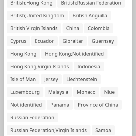
British;Hong Kong
British;Russian Federation
British;United Kingdom
British Anguilla
British Virgin Islands
China
Colombia
Cyprus
Ecuador
Gibraltar
Guernsey
Hong Kong
Hong Kong;Not identified
Hong Kong;Virgin Islands
Indonesia
Isle of Man
Jersey
Liechtenstein
Luxembourg
Malaysia
Monaco
Niue
Not identified
Panama
Province of China
Russian Federation
Russian Federation;Virgin Islands
Samoa