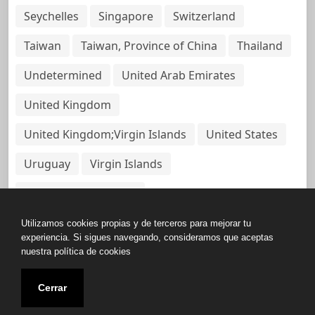
Seychelles
Singapore
Switzerland
Taiwan
Taiwan, Province of China
Thailand
Undetermined
United Arab Emirates
United Kingdom
United Kingdom;Virgin Islands
United States
Uruguay
Virgin Islands
Virgin Islands, British
Utilizamos cookies propias y de terceros para mejorar tu
experiencia. Si sigues navegando, consideramos que aceptas
nuestra política de cookies
Copyright © All rights reserved.
Cerrar
Base de Datos de Papeles Del Panamá