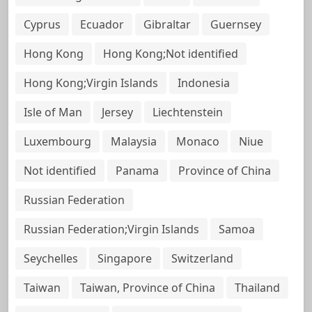
Cyprus
Ecuador
Gibraltar
Guernsey
Hong Kong
Hong Kong;Not identified
Hong Kong;Virgin Islands
Indonesia
Isle of Man
Jersey
Liechtenstein
Luxembourg
Malaysia
Monaco
Niue
Not identified
Panama
Province of China
Russian Federation
Russian Federation;Virgin Islands
Samoa
Seychelles
Singapore
Switzerland
Taiwan
Taiwan, Province of China
Thailand